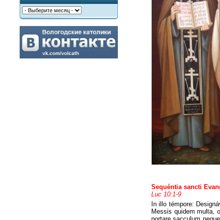
Sequéntia sancti Eva
Luc 10:1-9
In illo témpore: Designá
Messis quidem multa, op
portare sacculum neque 