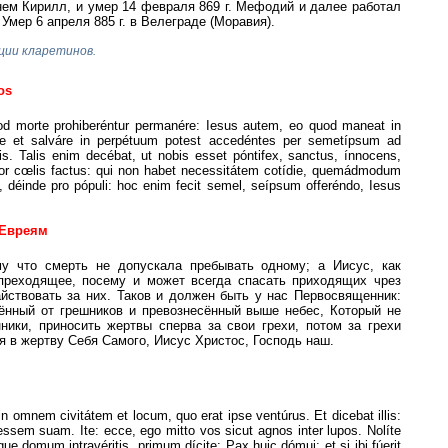
нем Кирилл, и умер 14 февраля 869 г. Мефодий и далее работал
 Умер 6 апреля 885 г. в Велеграде (Моравия).
ции кларетинов.
os
quod morte prohiberéntur permanére: Iesus autem, eo quod maneat in
e et salváre in perpétuum potest accedéntes per semetípsum ad
. Talis enim decébat, ut nobis esset póntifex, sanctus, ínnocens,
sior cœlis factus: qui non habet necessitátem cotídie, quemádmodum
re, déinde pro pópuli: hoc enim fecit semel, seípsum offeréndo, Iesus
 Евреям
му что смерть не допускала пребывать одному; а Иисус, как
преходящее, посему и может всегда спасать приходящих чрез
айствовать за них. Таков и должен быть у нас Первосвященник:
лённый от грешников и превознесённый выше небес, Который не
ики, приносить жертвы сперва за свои грехи, потом за грехи
я в жертву Себя Самого, Иисус Христос, Господь наш.
in omnem civitátem et locum, quo erat ipse ventúrus. Et dicebat illis:
ssem suam. Ite: ecce, ego mitto vos sicut agnos inter lupos. Nolíte
domum intravéritis, primum dícite: Pax huic dómui: et si ibi fúerit