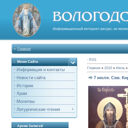
Информационный интернет-ресурс; не являе
Главная
·
RSS
Меню Сайта
Главная
»
2020
»
Июль
»
Информация и контакты
7 июля. Свв. Ки
Новости сайта
История
Храм
Молитвы
Литургические чтения
Архив Записей