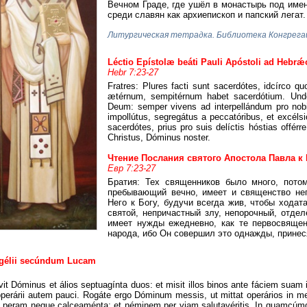
Вечном Граде, где ушёл в монастырь под име
среди славян как архиепископ и папский легат.
Литургическая тетрадка. Библиотека Конгрега
Léctio Epístolæ beáti Pauli Apóstoli ad Hebrǽ
Hebr 7:23-27
Fratres: Plures facti sunt sacerdótes, idcírco 
ætérnum, sempitérnum habet sacerdótium. Und
Deum: semper vivens ad interpellándum pro nobis
impollútus, segregátus a peccatóribus, et excél
sacerdótes, prius pro suis delíctis hóstias offér
Christus, Dóminus noster.
Чтение Послания святого Апостола Павла к
Евр 7:23-27
Братия: Тех священников было много, пото
пребывающий вечно, имеет и священство не
Него к Богу, будучи всегда жив, чтобы ходат
святой, непричастный злу, непорочный, отде
имеет нужды ежедневно, как те первосвященн
народа, ибо Он совершил это однажды, принес
ngélii secúndum Lucam
vit Dóminus et álios septuagínta duos: et misit illos binos ante fáciem suam 
erárii autem pauci. Rogáte ergo Dóminum messis, ut mittat operários in me
peram neque calceaménta; et néminem per viam salutavéritis. In quamcúmque 