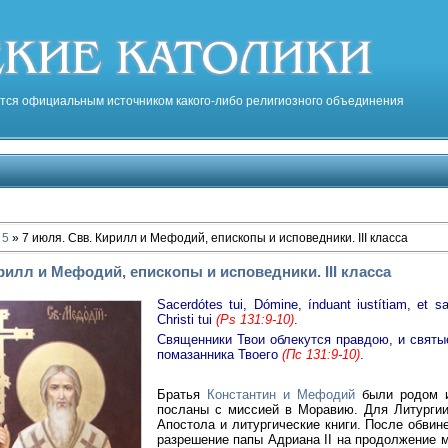
тся официальным источником какого-либо религиозного объединения
5
» 7 июля. Свв. Кирилл и Мефодий, епископы и исповедники. III класса
рилл и Мефодий, епископы и исповедники. III класса
Sacerdótes tui, Dómine, índuant iustítiam, et s
Christi tui
(Ps 131:9-10)
.
Священники Твои облекутся правдою, и святые
помазанника Твоего
(Пс 131:9-10)
.
Братья
Константин и Мефодий
были родом и
посланы с миссией в Моравию. Для Литургии
Апостола и литургические книги. После обви
разрешение папы Адриана II на продолжение 