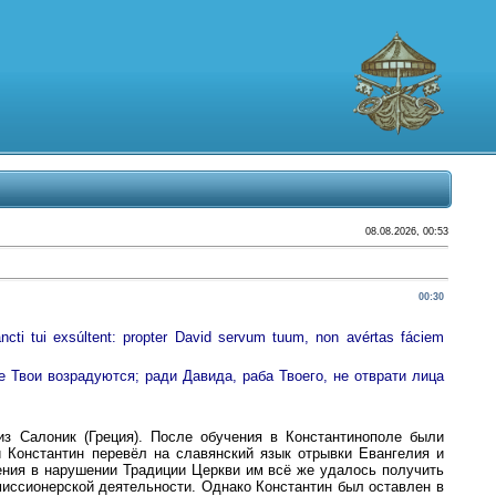
08.08.2026, 00:53
00:30
ancti tui exsúltent: propter David servum tuum, non avértas fáciem
 Твои возрадуются; ради Давида, раба Твоего, не отврати лица
з Салоник (Греция). После обучения в Константинополе были
 Константин перевёл на славянский язык отрывки Евангелия и
нения в нарушении Традиции Церкви им всё же удалось получить
миссионерской деятельности. Однако Константин был оставлен в