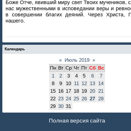
Боже Отче, явивший миру свет Твоих мучеников, 
нас мужественными в исповедании веры и ревн
в совершении благих деяний. Через Христа, 
нашего.
Календарь
«
Июль 2019
»
Пн
Вт
Ср
Чт
Пт
Сб
Вс
1
2
3
4
5
6
7
8
9
10
11
12
13
14
15
16
17
18
19
20
21
22
23
24
25
26
27
28
29
30
31
Полная версия сайта