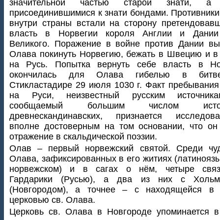
значительной частью старой знати, а
присоединившимися к знати бондами. Противник
внутри страны встали на сторону претендовав
власть в Норвегии короля Англии и Дании
Великого. Поражение в войне против Дании в
Олава покинуть Норвегию, бежать в Швецию и в 
на Русь. Попытка вернуть себе власть в Но
окончилась для Олава гибелью в битв
Стикластадире 29 июля 1030 г. Факт пребывани
на Руси, неизвестный русским источник
сообщаемый большим числом источ
древнескандинавских, признается исследова
вполне достоверным на том основании, что о
отражение в скальдической поэзии.
Олав – первый норвежский святой. Среди чуд
Олава, зафиксированных в его житиях (латинояз
норвежском) и в сагах о нём, четыре свя
Гардарики (Русью), а два из них с Хольм
(Новгородом), а точнее – с находящейся в 
церковью св. Олава.
Церковь св. Олава в Новгороде упоминается 