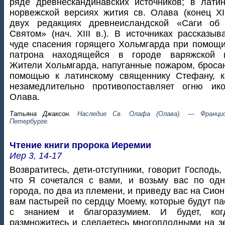
ряде древнескандинавских источников; в лати
норвежской версиях жития св. Олава (конец XII
двух редакциях древнеисландской «Саги об
Святом» (нач. XIII в.). В источниках рассказыв
чуде спасения горящего Хольмгарда при помощ
патрона находящейся в городе варяжской ц
Жители Хольмгарда, напуганные пожаром, броса
помощью к латинскому священнику Стефану, к
незамедлительно противопоставляет огню ико
Олава.
Татьяна Джаксон.
Наследие Св. Олафа (Олава). — Франци
Петербурге.
Чтение книги пророка Иеремии
Иер 3, 14-17
Возвратитесь, дети-отступники, говорит Господь,
что Я сочетался с вами, и возьму вас по од
города, по два из племени, и приведу вас на Сион
вам пастырей по сердцу Моему, которые будут па
с знанием и благоразумием. И будет, ко
размножитесь и сделаетесь многоплодными на з