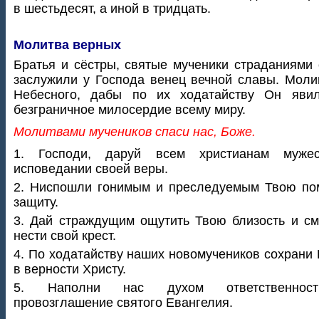
в шестьдесят, а иной в тридцать.
Молитва верных
Братья и сёстры, святые мученики страданиями
заслужили у Господа венец вечной славы. Мол
Небесного, дабы по их ходатайству Он яви
безграничное милосердие всему миру.
Молитвами мучеников спаси нас, Боже.
1. Господи, даруй всем христианам муже
исповедании своей веры.
2. Ниспошли гонимым и преследуемым Твою по
защиту.
3. Дай страждущим ощутить Твою близость и с
нести свой крест.
4. По ходатайству наших новомучеников сохрани
в верности Христу.
5. Наполни нас духом ответственнос
провозглашение святого Евангелия.