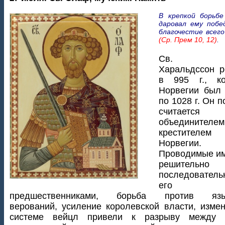
В крепкой борьбе
даровал ему побе
благочестие всего
(Ср. Прем 10, 12)
.
Св. О
Харальдссон р
в 995 г., ко
Норвегии был 
по 1028 г. Он п
считается
объедините
крестителем
Норвегии.
Проводимые им
решитель
последователь
его
предшественниками, борьба против язы
верований, усиление королевской власти, изме
системе вейцл привели к разрыву между