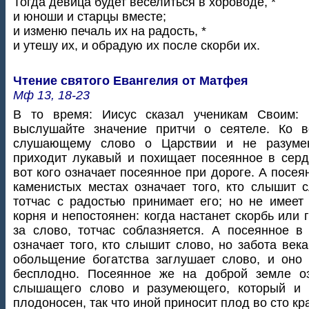
Тогда девица будет веселиться в хороводе, *
и юноши и старцы вместе;
и изменю печаль их на радость, *
и утешу их, и обрадую их после скорби их.
Чтение святого Евангелия от Матфея
Мф 13, 18-23
В то время: Иисус сказал ученикам Своим:
выслушайте значение притчи о сеятеле. Ко в
слушающему слово о Царствии и не разуме
приходит лукавый и похищает посеянное в серд
вот кого означает посеянное при дороге. А посея
каменистых местах означает того, кто слышит 
тотчас с радостью принимает его; но не имеет
корня и непостоянен: когда настанет скорбь или 
за слово, тотчас соблазняется. А посеянное в
означает того, кто слышит слово, но забота века
обольщение богатства заглушает слово, и оно
бесплодно. Посеянное же на доброй земле оз
слышащего слово и разумеющего, который и 
плодоносен, так что иной приносит плод во сто кра