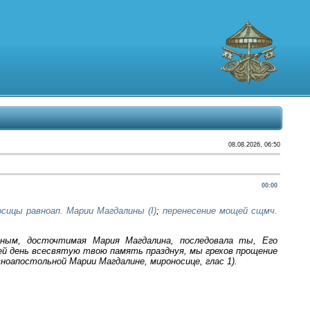
08.08.2026, 06:50
00:00
сицы равноап. Марии Магдалины (I)
;
перенесение мощей сщмч.
ным, досточтимая Мария Магдалина, последовала ты, Его
сей день всесвятую твою память празднуя, мы грехов прощение
ноапостольной Марии Магдалине, мироносице, глас 1).