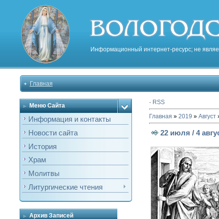
Информационный интернет-ресурс; не являе
Главная
·
RSS
Меню Сайта
Главная
»
2019
»
Август
Информация и контакты
22 июля / 4 авг
Новости сайта
История
Храм
Молитвы
Литургические чтения
Архив Записей