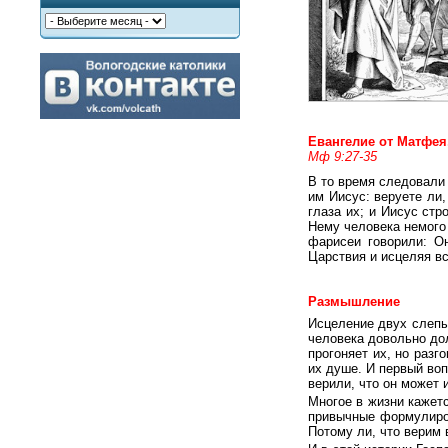
Евангелие от Матфея,
Мф 9:27-35
В то время следовали 
им Иисус: веруете ли,
глаза их; и Иисус стр
Нему человека немого 
фарисеи говорили: Он
Царствия и исцеляя в
Размышление
Исцеление двух слепых
человека довольно до
прогоняет их, но разг
их душе. И первый воп
верили, что он может 
Многое в жизни кажет
привычные формулиров
Потому ли, что верим 