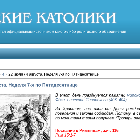
тся официальным источником какого-либо религиозного объединения
»
4
» 22 июля / 4 августа. Неделя 7-я по Пятидесятнице
уста. Неделя 7-я по Пятидесятнице
В этот день празднуется память:
мироно
Фо́ки, епископа Синопского (403–404)
.
За Христом, нас ради от Девы рожден
повеления и законы соблюдая. Потому, в 
по молитвам твоим получаем (Тропарь рав
Послание к Римлянам, зач. 116
Рим 15:1-7