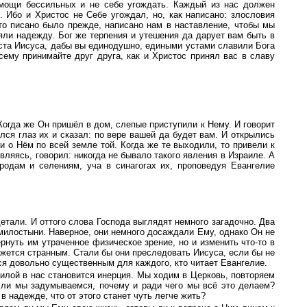
емощи бессильных и не себе угождать. Каждый из нас должен
. Ибо и Христос не Себе угождал, но, как написано: злословия
то писано было прежде, написано нам в наставление, чтобы мы
яли надежду. Бог же терпения и утешения да дарует вам быть в
та Иисуса, дабы вы единодушно, едиными устами славили Бога
сему принимайте друг друга, как и Христос принял вас в славу
Когда же Он пришёл в дом, слепые приступили к Нему. И говорит
улся глаз их и сказал: по вере вашей да будет вам. И открылись
ли о Нём по всей земле той. Когда же те выходили, то привели к
ивляясь, говорил: никогда не бывало такого явления в Израиле. А
родам и селениям, уча в синагогах их, проповедуя Евангелие
етали. И оттого слова Господа выглядят немного загадочно. Два
милостыни. Наверное, они немного досаждали Ему, однако Он не
ернуть им утраченное физическое зрение, но и изменить что-то в
ажется странным. Стали бы они преследовать Иисуса, если бы не
ься довольно существенным для каждого, кто читает Евангелие.
илой в нас становится инерция. Мы ходим в Церковь, повторяем
 ли мы задумываемся, почему и ради чего мы всё это делаем?
в надежде, что от этого станет чуть легче жить?