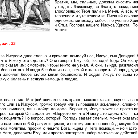
Братия, мы, сильные, должны сносить н
угождать ближнему, во благо, к назиданию
злословящих Тебя пали на Меня. А всё, ч
терпением и утешением из Писаний сохран
единомыслии между собою, по учению Хрис
и Отца Господа нашего Иисуса Христа. По
Божию.
 зач. 33
за Иисусом двое слепых и кричали: помилуй нас, Иисус, сын Давидов! 
 что Я могу это сделать? Они говорят Ему: ей, Господи! Тогда Он косн
ого сказал им: смотрите, чтобы никто не узнал. А они, выйдя, разгласи
бесноватого. И когда бес был изгнан, немой стал говорить. И народ, уд
 изгоняет бесов силою князя бесовского. И ходил Иисус по всем го
сякую болезнь и всякую немощь в людях.
 евангелист Матфей описал очень кратко, можно сказать, скупясь на д
лго шли за Иисусом, громко требуя или выпрашивая исцеления, словно 
овор начинает, лишь дойдя до дома. Вероятно, Иисус хочет не просто в
рос, который Он задаёт им: «Веруете ли, что Я могу это сделать?» — к
их исцелить? Но вопрос, который Господь задаёт слепым, может оказат
ся нам само собой разумеющимся, и потому часто основной движущей с
ки молитвы, просим о чём-то Бога, ищем у Него помощи, – но часто
в Него, доверяем Ему, или просто повторяем набор магических действий 