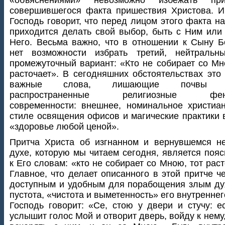
«объяснениями» невозможно избежать при
совершившегося факта пришествия Христова. 
Господь говорит, что перед лицом этого факта н
приходится делать свой выбор, быть с Ним или
Него. Весьма важно, что в отношении к Сыну 
нет возможности избрать третий, нейтральн
промежуточный вариант: «Кто не собирает со Мн
расточает». В сегодняшних обстоятельствах это
важные слова, лишающие почвы 
распространенные религиозные фен
современности: внешнее, номинальное христиа
стиле освящения офисов и магические практики 
«здоровье любой ценой».
Притча Христа об изгнанном и вернувшемся н
духе, которую мы читаем сегодня, является поя
к Его словам: «кто не собирает со Мною, тот раст
Главное, что делает описанного в этой притче ч
доступным и удобным для порабощения злым д
пустота, «чистота и выметенность» его внутреннег
Господь говорит: «Се, стою у двери и стучу: е
услышит голос Мой и отворит дверь, войду к нему,