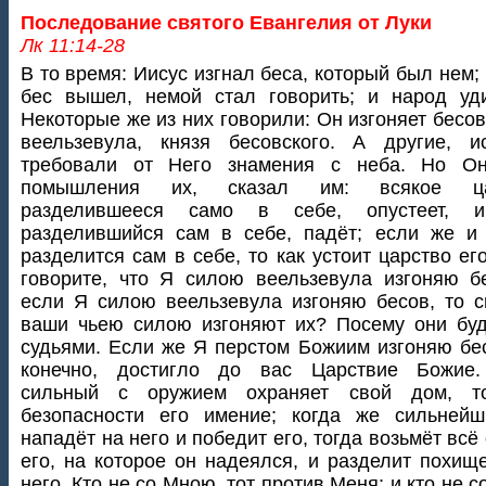
Последование святого Евангелия от Луки
Лк 11:14-28
В то время: Иисус изгнал беса, который был нем; 
бес вышел, немой стал говорить; и народ уд
Некоторые же из них говорили: Он изгоняет бесо
веельзевула, князя бесовского. А другие, и
требовали от Него знамения с неба. Но Он
помышления их, сказал им: всякое ца
разделившееся само в себе, опустеет, 
разделившийся сам в себе, падёт; если же и
разделится сам в себе, то как устоит царство ег
говорите, что Я силою веельзевула изгоняю б
если Я силою веельзевула изгоняю бесов, то 
ваши чьею силою изгоняют их? Посему они бу
судьями. Если же Я перстом Божиим изгоняю бес
конечно, достигло до вас Царствие Божие.
сильный с оружием охраняет свой дом, т
безопасности его имение; когда же сильнейш
нападёт на него и победит его, тогда возьмёт всё
его, на которое он надеялся, и разделит похищ
него. Кто не со Мною, тот против Меня; и кто не с