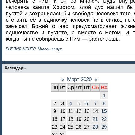
вечерять с ним, и он со Мною». Будь внутре
человека занята Христом, злой дух нашёл бы
пустой и сохранилась бы свобода человека того.
отстоять её в одиночку человек не в силах, пот
замысел Божий о нас предусматривает жизн
одиночестве и пустоте, а вместе с Богом. И 
когда ты не собираешь с Ним — расточаешь.
БИБЛИЯ-ЦЕНТР. Мысли вслух.
Календарь
«
Март 2020
»
Пн
Вт
Ср
Чт
Пт
Сб
Вс
1
2
3
4
5
6
7
8
9
10
11
12
13
14
15
16
17
18
19
20
21
22
23
24
25
26
27
28
29
30
31