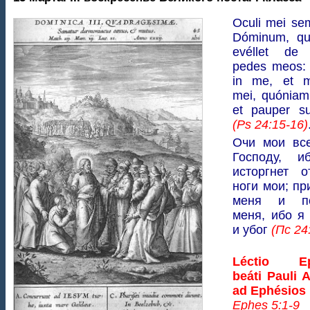
Oculi mei se
Dóminum, qu
evéllet de 
pedes meos: 
in me, et m
mei, quóniam
et pauper s
(Ps 24:15-16)
Очи мои все
Господу, 
исторгнет о
ноги мои; пр
меня и по
меня, ибо я
и убог
(Пс 24
Léctio Ep
beáti Pauli A
ad Ephésios
Ephes 5:1-9