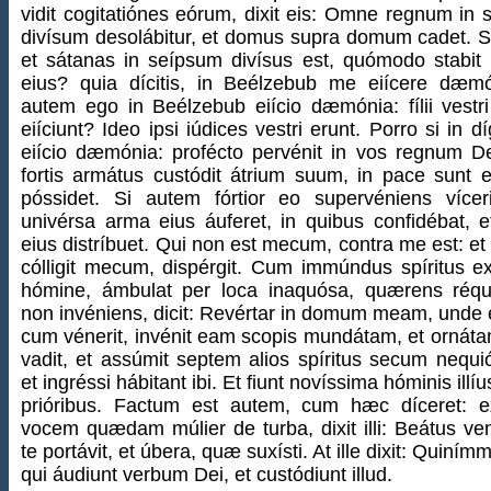
vidit cogitatiónes eórum, dixit eis: Omne regnum in
divísum desolábitur, et domus supra domum cadet. S
et sátanas in seípsum divísus est, quómodo stabit
eius? quia dícitis, in Beélzebub me eiícere dæmó
autem ego in Beélzebub eiício dæmónia: fílii vestr
eiíciunt? Ideo ipsi iúdices vestri erunt. Porro si in dí
eiício dæmónia: profécto pervénit in vos regnum D
fortis armátus custódit átrium suum, in pace sunt 
póssidet. Si autem fórtior eo supervéniens vícer
univérsa arma eius áuferet, in quibus confidébat, e
eius distríbuet. Qui non est mecum, contra me est: et
cólligit mecum, dispérgit. Cum immúndus spíritus ex
hómine, ámbulat per loca inaquósa, quærens réqu
non invéniens, dicit: Revértar in domum meam, unde e
cum vénerit, invénit eam scopis mundátam, et ornát
vadit, et assúmit septem alios spíritus secum nequi
et ingréssi hábitant ibi. Et fiunt novíssima hóminis illí
prióribus. Factum est autem, cum hæc díceret: ex
vocem quædam múlier de turba, dixit illi: Beátus ven
te portávit, et úbera, quæ suxísti. At ille dixit: Quiním
qui áudiunt verbum Dei, et custódiunt illud.