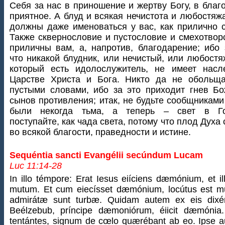
Себя за нас в приношение и жертву Богу, в благ
приятное. А блуд и всякая нечистота и любостяж
должны даже именоваться у вас, как прилично 
Также сквернословие и пустословие и смехотвор
приличны вам, а, напротив, благодарение; ибо 
что никакой блудник, или нечистый, или любостя
который есть идолослужитель, не имеет насл
Царстве Христа и Бога. Никто да не обольща
пустыми словами, ибо за это приходит гнев Б
сынов противления; итак, не будьте сообщниками
были некогда тьма, а теперь – свет в Го
поступайте, как чада света, потому что плод Духа 
во всякой благости, праведности и истине.
Sequéntia sancti Evangélii secúndum Lucam
Luc 11:14-28
In illo témpore: Erat Iesus eiíciens dæmónium, et il
mutum. Et cum eiecísset dæmónium, locútus est mu
admirátæ sunt turbæ. Quidam autem ex eis dixér
Beélzebub, príncipe dæmoniórum, éiicit dæmónia. 
tentántes, signum de cœlo quærébant ab eo. Ipse a