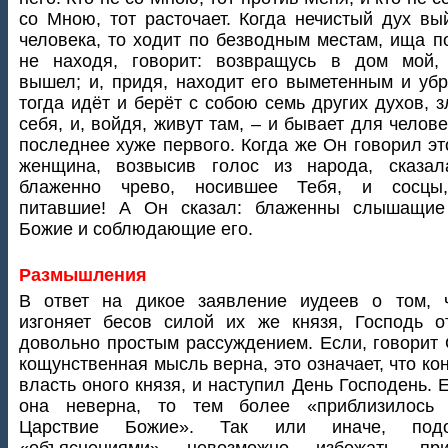
со Мною, тот расточает. Когда нечистый дух вы
человека, то ходит по безводным местам, ища по
не находя, говорит: возвращусь в дом мой, 
вышел; и, придя, находит его выметенным и уб
тогда идёт и берёт с собою семь других духов, 
себя, и, войдя, живут там, – и бывает для челове
последнее хуже первого. Когда же Он говорил эт
женщина, возвысив голос из народа, сказал
блаженно чрево, носившее Тебя, и сосцы
питавшие! А Он сказал: блаженны слышащие
Божие и соблюдающие его.
Размышления
В ответ на дикое заявление иудеев о том, 
изгоняет бесов силой их же князя, Господь о
довольно простым рассуждением. Если, говорит 
кощунственная мысль верна, это означает, что ко
власть оного князя, и наступил День Господень. 
она неверна, то тем более «приблизилось
Царствие Божие». Так или иначе, под