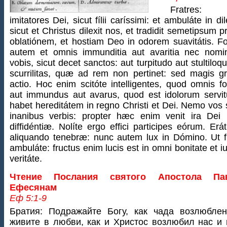
Fratres: 
imitatores Dei, sicut fílii caríssimi: et ambuláte in dil
sicut et Christus dilexit nos, et tradidit semetipsum p
oblatiónem, et hostiam Deo in odorem suavitátis. Fo
autem et omnis immunditia aut avaritia nec nomin
vobis, sicut decet sanctos: aut turpitudo aut stultiloq
scurrilitas, quæ ad rem non pertinet: sed magis gr
actio. Hoc enim scitóte intelligentes, quod omnis fo
aut immundus aut avarus, quod est idolorum servit
habet hereditátem in regno Christi et Dei. Nemo vos
inanibus verbis: propter hæc enim venit ira Dei in
diffidéntiæ. Nolíte ergo effici participes eórum. Erá
aliquando tenebræ: nunc autem lux in Dómino. Ut fíl
ambuláte: fructus enim lucis est in omni bonitate et ius
veritáte.
Чтение Послания святого Апостола Па
Ефесянам
Еф 5:1-9
Братия: Подражайте Богу, как чада возлюбле
живите в любви, как и Христос возлюбил нас и