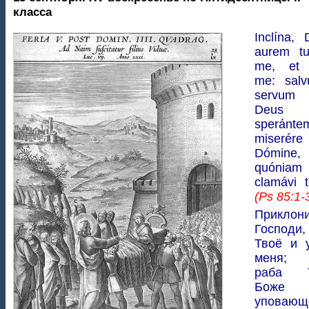
класса
Inclína, 
aurem t
me, et 
me: sal
servum
Deus 
sperántem
miserér
Dómine,
quóniam
clamávi t
(Ps 85:1-
Приклони
Господ
Твоё и 
меня; 
раба Т
Боже 
уповающ