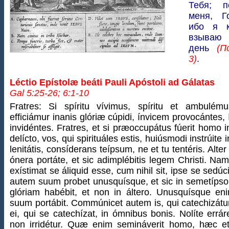
Тебя; п
меня, Г
ибо я 
взываю 
день
(П
3)
.
Léctio Epístolæ beáti Pauli Apóstoli ad Gálatas
Gal 5:25-26; 6:1-10
Fratres: Si spíritu vívimus, spíritu et ambulém
efficiámur inanis glóriæ cúpidi, ínvicem provocántes,
invidéntes. Fratres, et si præoccupátus fúerit homo i
delícto, vos, qui spirituáles estis, huiúsmodi instrúite i
lenitátis, consíderans teípsum, ne et tu tentéris. Alter 
ónera portáte, et sic adimplébitis legem Christi. Nam
exístimat se áliquid esse, cum nihil sit, ipse se sedúc
autem suum probet unusquísque, et sic in semetípso
glóriam habébit, et non in áltero. Unusquísque en
suum portábit. Commúnicet autem is, qui catechizátu
ei, qui se catechízat, in ómnibus bonis. Nolíte errá
non irridétur. Quæ enim semináverit homo, hæc et