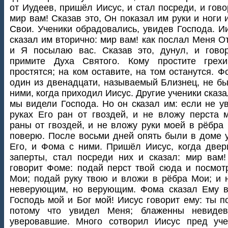
от Иудеев, пришёл Иисус, и стал посреди, и гово
мир вам! Сказав это, Он показал им руки и ноги 
Свои. Ученики обрадовались, увидев Господа. И
сказал им вторично: мир вам! как послал Меня От
и Я посылаю вас. Сказав это, дунул, и гово
примите Духа Святого. Кому простите грехи
простятся; на ком оставите, на том останутся. Ф
один из двенадцати, называемый Близнец, не бы
ними, когда приходил Иисус. Другие ученики сказа
мы видели Господа. Но он сказал им: если не у
руках Его ран от гвоздей, и не вложу перста 
раны от гвоздей, и не вложу руки моей в рёбра 
поверю. После восьми дней опять были в доме 
Его, и Фома с ними. Пришёл Иисус, когда две
заперты, стал посреди них и сказал: мир вам
говорит Фоме: подай перст твой сюда и посмот
Мои; подай руку твою и вложи в рёбра Мои; и 
неверующим, но верующим. Фома сказал Ему в
Господь мой и Бог мой! Иисус говорит ему: ты п
потому что увидел Меня; блаженны невиде
уверовавшие. Много сотворил Иисус пред уче