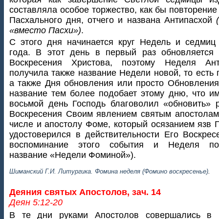
составляла особое торжество, как бы повторение
Пасхального дня, отчего и названа Антипасхой
«вместо Пасхи»)
.
С этого дня начинается круг Недель и седмиц
года. В этот день в первый раз обновляется
Воскресения Христова, поэтому Неделя Ант
получила также название Недели новой, то есть 
а также Дня обновления или просто Обновления
название тем более подобает этому дню, что и
восьмой день Господь благоволил «обновить» 
Воскресения Своим явлением святым апостолам
числе и апостолу Фоме, который осязанием язв 
удостоверился в действительности Его Воскрес
воспоминание этого события и Неделя по
название «Недели Фоминой»).
Шиманский Г.И. Литургика. Фомина неделя (Фомино воскресенье)
.
Деяния святых Апостолов, зач. 14
Деян 5:12-20
В те дни руками Апостолов совершались в 