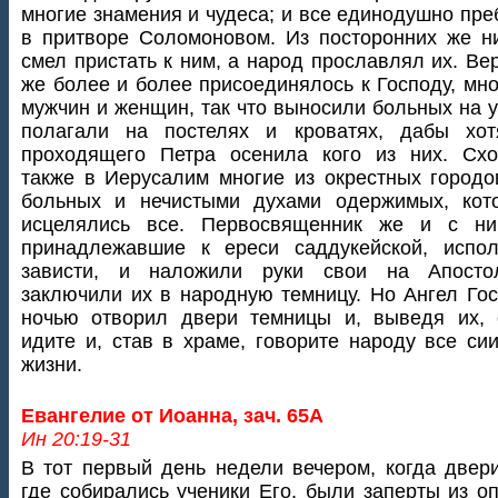
многие знамения и чудеса; и все единодушно пр
в притворе Соломоновом. Из посторонних же н
смел пристать к ним, а народ прославлял их. В
же более и более присоединялось к Господу, мн
мужчин и женщин, так что выносили больных на 
полагали на постелях и кроватях, дабы хот
проходящего Петра осенила кого из них. Схо
также в Иерусалим многие из окрестных городо
больных и нечистыми духами одержимых, кот
исцелялись все. Первосвященник же и с ни
принадлежавшие к ереси саддукейской, испол
зависти, и наложили руки свои на Апосто
заключили их в народную темницу. Но Ангел Го
ночью отворил двери темницы и, выведя их, 
идите и, став в храме, говорите народу все си
жизни.
Евангелие от Иоанна, зач. 65А
Ин 20:19-31
В тот первый день недели вечером, когда двер
где собирались ученики Его, были заперты из о