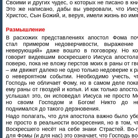
Своими и других чудес, о которых не писано в кни
Это же написано, дабы вы уверовали, что Иис
Христос, Сын Божий, и, веруя, имели жизнь во имя
Размышление
В расхожих представлениях апостол Фома поч
стал примером недоверчивости, выражение
неверующий» даже вошло в поговорку. Но ко
говорит видевшим воскресшего Иисуса апостол
поверю, пока не вложу перстов моих в раны от гв
– им движет далеко не одно только недоверие к р
о невероятном событии. Необходимо учесть, 
Господь не обличает Фому, но в самом деле пок
ему раны от гвоздей и копья. И как только апост
услышал это, он исповедал Иисуса не просто М
но своим Господом и Богом! Никто до н
поднимался до такого дерзновения.
Надо полагать, что для апостола важно было уб
не просто в реальности воскресения, но в том, ч
Воскресшего несёт на себе знаки Страстей. Во-
для Фомы (и для нас) это означает, что Господь во