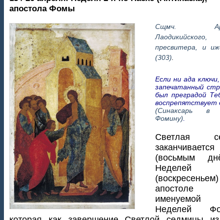
апостола Фомы
Сщмч. Арте
Лаодикийского,
пресвитера, и и
(303)
.
Если ни ада ключи,
запечатанный стр
был преградой Теб
воспрепятствует 
(Синаксарь в 
Фомину)
.
Светлая се
заканчивается
(восьмым дн
Неделей
(воскресень
апостоле 
именуемой 
Неделей Фом
которая как завершение Светлой седмицы из