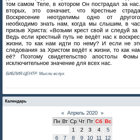
том самом Теле, в котором Он пострадал за нас.
вторых, это означает, что Крестные страд
Воскресение неотделимы одно от другог
необходимо знать нам, когда мы слышим, в час
призыв Христа: «Возьми крест свой и следуй за
Ведь если крестный путь не ведёт нас к воскре
жизни, то как нам идти по нему? И если не эт
следования за Христом ведёт к жизни, то как на
её? Поэтому свидетельство апостолы Фомы
исключительное значение для всех нас.
БИБЛИЯ-ЦЕНТР. Мысли вслух.
Календарь
«
Апрель 2020
»
Пн
Вт
Ср
Чт
Пт
Сб
Вс
1
2
3
4
5
6
7
8
9
10
11
12