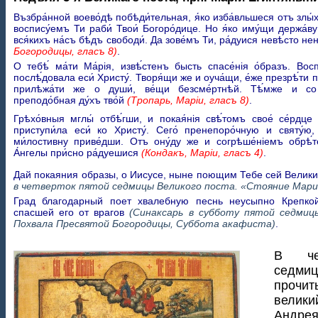
Възбра́нной воево́дѣ побѣди́тельная, я́ко изба́вльшеся отъ злы́
воспису́емъ Ти раби́ Твои́ Богоро́дице. Но я́ко иму́щи держа́в
вся́кихъ на́съ бѣ́дъ свободи́. Да зове́мъ Ти, ра́дуися невѣ́сто н
Богородицы, гласъ 8)
.
О тебѣ́ ма́ти Ма́рія, извѣ́стенъ бысть спасе́нія о́бразъ. Восп
послѣ́довала еси́ Христу́. Творя́щи же и оуча́щи, е́же презрѣ́ти п
прилѣжа́ти же о души́, ве́щи безсме́ртнѣй. Тѣ́мже и со 
преподо́бная ду́хъ тво́й
(Тропарь, Маріи, гласъ 8)
.
Грѣхо́вныя мглы́ отбѣ́гши, и покая́нія свѣ́томъ свое́ се́рдце 
приступи́ла еси́ ко Христу́. Сего́ пренепоро́чную и святу́ю,
ми́лостивну приве́дши. Отъ ону́ду же и согрѣше́ніемъ обрѣ́т
А́нгелы при́сно ра́дуешися
(Кондакъ, Маріи, гласъ 4)
.
Дай покаяния образы, о Иисусе, ныне поющим Тебе сей Велик
в четверток пятой седмицы Великого поста. «Стояние Мари
Град благодарный поет хвалебную песнь неусыпно Крепкой
спасшей его от врагов
(Синаксарь в субботу пятой седмиц
Похвала Пресвятой Богородицы, Суббота акафиста)
.
В че
седми
прочи
велики
Андре