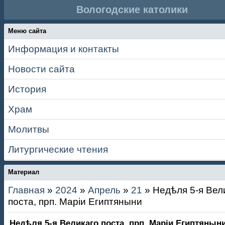
Вологодские католики
Меню сайта
Информация и контакты
Новости сайта
История
Храм
Молитвы
Литургические чтения
Материал
Главная
»
2024
»
Апрель
»
21
» Недѣля 5-я Вел
поста, прп. Маріи Египтяныни
Недѣля 5-я Великаго поста, прп. Маріи Египтянын