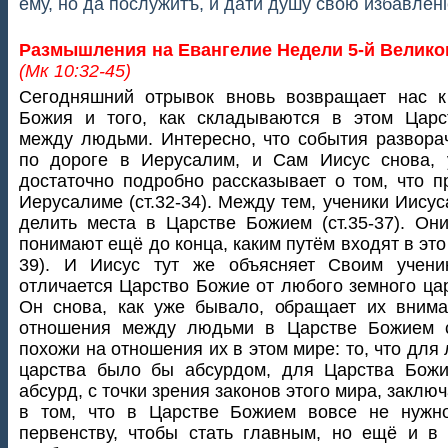
ему, но да послужитъ, и дати душу свою избавлeні
Размышления на Евангелие Недели 5-й Велико
(Мк 10:32-45)
Сегодняшний отрывок вновь возвращает нас к
Божия и того, как складываются в этом Царс
между людьми. Интересно, что события развора
по дороге в Иерусалим, и Сам Иисус снова, 
достаточно подробно рассказывает о том, что п
Иерусалиме (ст.32-34). Между тем, ученики Иису
делить места в Царстве Божием (ст.35-37). Они
понимают ещё до конца, каким путём входят в это 
39). И Иисус тут же объясняет Своим ученик
отличается Царство Божие от любого земного царс
Он снова, как уже бывало, обращает их внима
отношения между людьми в Царстве Божием 
похожи на отношения их в этом мире: то, что для
царства было бы абсурдом, для Царства Бож
абсурд, с точки зрения законов этого мира, заключ
в том, что в Царстве Божием вовсе не нужно
первенству, чтобы стать главным, но ещё и в 