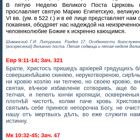
В пятую Неделю Великого Поста Церковь в
прославляет святую Марию Египетскую, великую
VI вв. (ум. в 522 г.) и в её лице представляет нам
покаяния, ободряет нас надеждой на неизреченн
человеколюбие Божие к искренно кающимся.
Шиманский Г.И. Литургика. Раздел 17. Особенности богослуже
(воскресений) Великого поста. Пятая седмица и пятая неделя Вели
Евр 9:11-14; Зач. 321
Брaтіе, Христосъ пришeдъ архіерeй грядущихъ б
совершeнѣйшею скиніею, нерукотворeною, сирѣчь
ни кровію козлію ни тeлчею, но своeю кровію, 
святая, вѣчное избавлeніе сотворивъ. аще бо 
тeлчая, и пeпелъ юнчіи кропящіи, осквернeны
плотнѣй чистотѣ, колми паче кровь Христов
святымъ себе принесе непорочна Богу, не очист
нашу отъ мертвыхъ дѣлъ, во еже служити нам
истинну.
Мк 10:32-45; Зач. 47