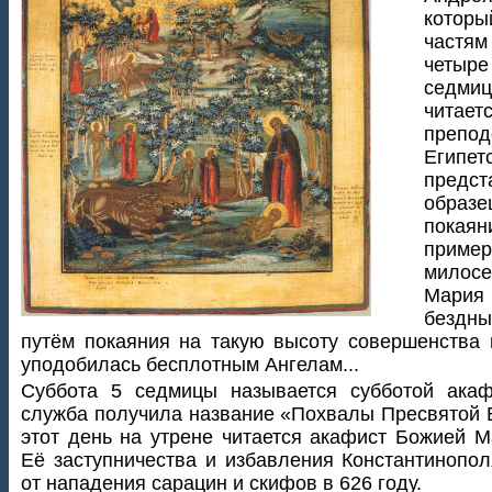
котор
част
четыр
седми
чита
препо
Египет
предс
образ
покая
пример
милос
Мария 
бездны
путём покаяния на такую высоту совершенства и
уподобилась бесплотным Ангелам...
Суббота 5 седмицы называется субботой акаф
служба получила название «Похвалы Пресвятой 
этот день на утрене читается акафист Божией М
Её заступничества и избавления Константинопол
от нападения сарацин и скифов в 626 году.