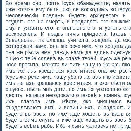
Во время оно, поятъ Ісусъ обанадесяте, начатъ
яже хотяху ему быти. яко се восходимъ во Іеру
Человеческіи прeданъ будетъ архіерeoмъ и 
осудятъ его на смерть, и предадятъ его языком
ему, и уязвятъ его, и оплюютъ его, и убіютъ его
воскреснетъ. И предъ нимъ пріидоста, Іаковъ 
Зеведeoва, глаголюща. учителю, хощевѣ, да еж
сотвориши нама. онъ же рече има, что хощета д
она же рѣста ему. даждь намъ да единъ одесную
ошуюю тебе сядевѣ въ славѣ твоeй. Ісусъ же реч
чесо просита. можета ли пити чашу ю же азъ пію
имъ же азъ крещаюся креститися; она же рѣст
Ісусъ же рече има. чашу убо ю же азъ пію испіeта
имъ же азъ крещаюся креститася. а еже сѣсти о
ошуюю, нѣсть мнѣ дати, но имъ же уготовано ес
дeсять, начаша негодовати о Іаковѣ и Іoаннѣ. Іс
ихъ, глагола имъ. Вѣсте, яко мнящеися в
съодолѣваютъ имъ. и велиціи ихъ, обладаютъ и
будетъ въ васъ. но иже аще хощетъ въ васъ в
будетъ вамъ слуга. и иже аще хощетъ въ васъ б
будетъ всѣмъ рабъ. Ибо и сынъ человечь не пріи