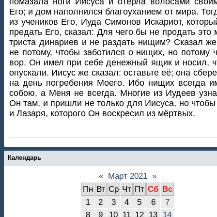
помазала ноги Иисуса и отёрла волосами свои
Его; и дом наполнился благоуханием от мира. Тог
из учеников Его, Иуда Симонов Искариот, которы
предать Его, сказал: Для чего бы не продать это 
триста динариев и не раздать нищим? Сказал же
не потому, чтобы заботился о нищих, но потому 
вор. Он имел при себе денежный ящик и носил, ч
опускали. Иисус же сказал: оставьте её; она сбере
на день погребения Моего. Ибо нищих всегда и
собою, а Меня не всегда. Многие из Иудеев узна
Он там, и пришли не только для Иисуса, но чтобы
и Лазаря, которого Он воскресил из мёртвых.
Календарь
«
Март 2021
»
Пн
Вт
Ср
Чт
Пт
Сб
Вс
1
2
3
4
5
6
7
8
9
10
11
12
13
14