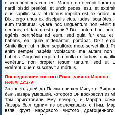
discumbéntibus cum eo. María ergo accépit libram u
nardi pístici pretiósi, et unxit pedes Iesu, et extérs
eius capíllis suis: et domus impléta est ex odóre u
Dixit ergo unus ex discípulis eius, Iudas Iscariótes, 
eum traditúrus: Quare hoc unguéntum non véniit tr
denáriis, et datum est egénis? Dixit autem hoc, non
egénis pertinébat ad eum, sed quia fur erat, et 
habens, ea, quæ mittebántur, portábat. Dixit ergo
Sínite illam, ut in diem sepultúræ meæ servet illud. 
enim semper habétis vobíscum: me autem non
habétis. Cognóvit ergo turba multa ex Iudæis, quia illic
venérunt, non propter Iesum tantum, sed ut 
vidérent, quem suscitávit a mórtuis.
Последование святого Евангелия от Иоанна
Иоанн 12:1-9
За шесть дней до Пасхи пришел Иисус в Вифан
был Лазарь умерший, которого Он воскресил из м
Там приготовили Ему вечерю, и Марфа служ
Лазарь был одним из возлежавших с Ним. Мар
взяв фунт нардового чистого драгоценного