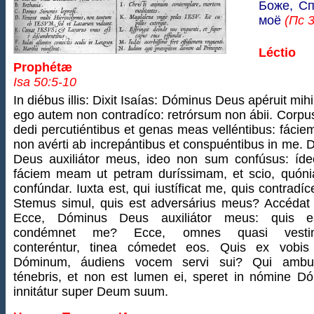
Боже, С
моё
(Пс 3
Léctio
Prophétæ
Isa 50:5-10
In diébus illis: Dixit Isaías: Dóminus Deus apéruit mih
ego autem non contradíco: retrórsum non ábii. Corp
dedi percutiéntibus et genas meas velléntibus: fác
non avérti ab increpántibus et conspuéntibus in me.
Deus auxiliátor meus, ideo non sum confúsus: íde
fáciem meam ut petram duríssimam, et scio, quón
confúndar. Iuxta est, qui iustíficat me, quis contradíc
Stemus simul, quis est adversárius meus? Accédat
Ecce, Dóminus Deus auxiliátor meus: quis e
condémnet me? Ecce, omnes quasi vesti
conteréntur, tinea cómedet eos. Quis ex vobis
Dóminum, áudiens vocem servi sui? Qui ambul
ténebris, et non est lumen ei, speret in nómine Dó
innitátur super Deum suum.