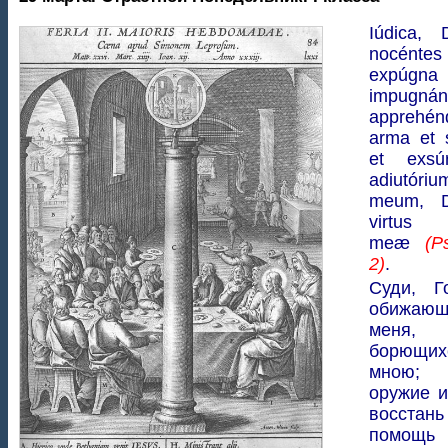
Iúdica, 
nocént
expúgna
impugnán
apprehén
arma et 
et exsú
adiutóriu
meum, D
virtus 
meæ
(P
2)
.
Суди, Г
обижающ
меня, 
борющи
мною; 
оружие 
восста
помощь