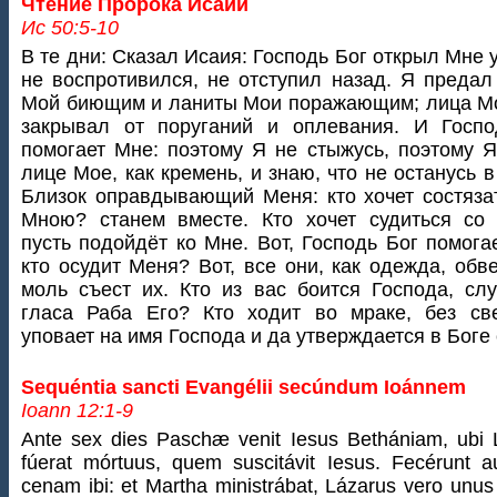
Чтение Пророка Исаии
Ис 50:5-10
В те дни: Сказал Исаия: Господь Бог открыл Мне у
не воспротивился, не отступил назад. Я предал
Мой биющим и ланиты Мои поражающим; лица М
закрывал от поруганий и оплевания. И Госпо
помогает Мне: поэтому Я не стыжусь, поэтому 
лице Мое, как кремень, и знаю, что не останусь в
Близок оправдывающий Меня: кто хочет состяза
Мною? станем вместе. Кто хочет судиться со
пусть подойдёт ко Мне. Вот, Господь Бог помога
кто осудит Меня? Вот, все они, как одежда, обв
моль съест их. Кто из вас боится Господа, сл
гласа Раба Его? Кто ходит во мраке, без св
уповает на имя Господа и да утверждается в Боге
Sequéntia sancti Evangélii secúndum Ioánnem
Ioann 12:1-9
Ante sex dies Paschæ venit Iesus Bethániam, ubi 
fúerat mórtuus, quem suscitávit Iesus. Fecérunt a
cenam ibi: et Martha ministrábat, Lázarus vero unus