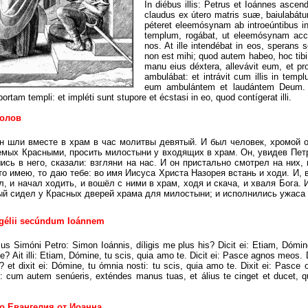
In diébus illis: Petrus et Ioánnes asce
claudus ex útero matris suæ, baiulabátu
péteret eleemósynam ab introeúntibus in
templum, rogábat, ut eleemósynam acci
nos. At ille intendébat in eos, sperans
non est mihi; quod autem habeo, hoc tibi
manu eius déxtera, allevávit eum, et pro
ambulábat: et intrávit cum illis in tem
eum ambulántem et laudántem Deum. C
tam templi: et impléti sunt stupore et écstasi in eo, quod contígerat illi.
толов
нн шли вместе в храм в час молитвы девятый. И был человек, хромой о
емых Красными, просить милостыни у входящих в храм. Он, увидев Петр
сь в него, сказали: взгляни на нас. И он пристально смотрел на них, 
что имею, то даю тебе: во имя Иисуса Христа Назорея встань и ходи. И, в
ал, и начал ходить, и вошёл с ними в храм, ходя и скача, и хваля Бога
рый сидел у Красных дверей храма для милостыни; и исполнились ужаса
ngélii secúndum Ioánnem
esus Simóni Petro: Simon Ioánnis, díligis me plus his? Dicit ei: Etiam, Dómin
e? Ait illi: Etiam, Dómine, tu scis, quia amo te. Dicit ei: Pasce agnos meos. 
e? et dixit ei: Dómine, tu ómnia nosti: tu scis, quia amo te. Dixit ei: Pasc
 cum autem senúeris, exténdes manus tuas, et álius te cinget et ducet, quo
о Евангелия от Иоанна