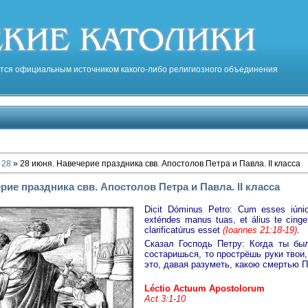
тся официальным источником какого-либо религиозного объединения
28
» 28 июня. Навечерие праздника свв. Апостолов Петра и Павла. II класса
рие праздника свв. Апостолов Петра и Павла. II класса
Dicit Dóminus Petro: Cum esses iúnio
exténdes manus tuas, et álius te cinget
clarificatúrus esset
(Ioannes 21:18-19)
.
Сказал Господь Петру: Когда ты бы
состаришься, то прострёшь руки твои,
это, давая разуметь, какою смертью 
Léctio Actuum Apostolorum
Act 3:1-10