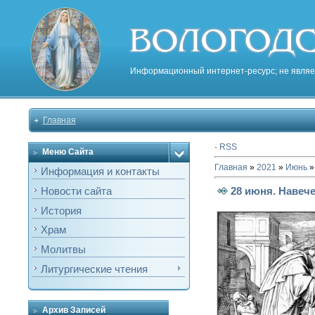
Информационный интернет-ресурс; не являе
Главная
·
RSS
Меню Сайта
Главная
»
2021
»
Июнь
»
Информация и контакты
28 июня. Навече
Новости сайта
История
Храм
Молитвы
Литургические чтения
Архив Записей