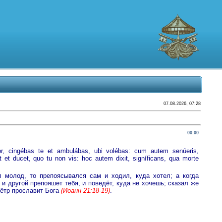
07.08.2026, 07:28
00:00
r, cingébas te et ambulábas, ubi volébas: cum autem senúeris,
 et ducet, quo tu non vis: hoc autem dixit, signíficans, qua morte
л молод, то препоясывался сам и ходил, куда хотел; а когда
 и другой препояшет тебя, и поведёт, куда не хочешь; сказал же
Пётр прославит Бога
(Иоанн 21:18-19)
.