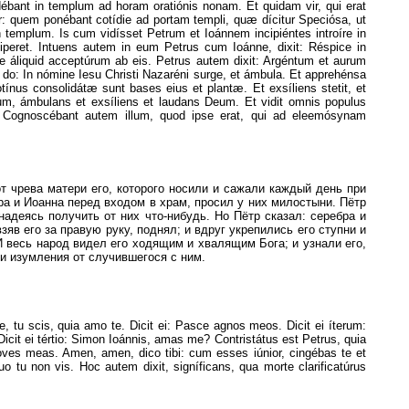
ndébant in templum ad horam oratiónis nonam. Et quidam vir, qui erat
r: quem ponébant cotídie ad portam templi, quæ dícitur Speciósa, ut
 templum. Is cum vidísset Petrum et Ioánnem incipiéntes introíre in
peret. Intuens autem in eum Petrus cum Ioánne, dixit: Réspice in
 se áliquid acceptúrum ab eis. Petrus autem dixit: Argéntum et aurum
 do: In nómine Iesu Christi Nazaréni surge, et ámbula. Et apprehénsa
tínus consolidátæ sunt bases eius et plantæ. Et exsíliens stetit, et
plum, ámbulans et exsíliens et laudans Deum. Et vidit omnis populus
ognoscébant autem illum, quod ipse erat, qui ad eleemósynam
т чрева матери его, которого носили и сажали каждый день при
а и Иоанна перед входом в храм, просил у них милостыни. Пётр
надеясь получить от них что-нибудь. Но Пётр сказал: серебра и
зяв его за правую руку, поднял; и вдруг укрепились его ступни и
. И весь народ видел его ходящим и хвалящим Бога; и узнали его,
 и изумления от случившегося с ним.
e, tu scis, quia amo te. Dicit ei: Pasce agnos meos. Dicit ei íterum:
Dicit ei tértio: Simon Ioánnis, amas me? Contristátus est Petrus, quia
e oves meas. Amen, amen, dico tibi: cum esses iúnior, cingébas te et
 tu non vis. Hoc autem dixit, signíficans, qua morte clarificatúrus