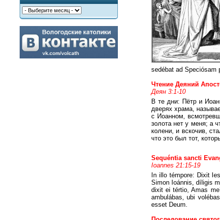
sedébat ad Speciósam por
Чтение Деяний Апос
Деян 3:1-10
В те дни: Пётр и Иоа
дверях храма, называ
с Иоанном, всмотревши
золота нет у меня; а 
колени, и вскочив, ст
что это был тот, кото
Sequéntia︎ sancti Eva
Ioannes 21:15-19
In illo témpore: Dixit I
Simon Ioánnis, díligis m
dixit ei tértio, Amas m
ambulábas, ubi volébas:
esset Deum.
Последование святог