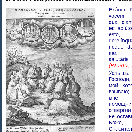
Exáudi, 
vocem 
qua cla
te: adiút
esto
derelín
neque de
me, D
salutár
(Ps 26:7, 
Услышь,
Господи
мой, ко
взываю
мне
помощни
отвергни
не остав
Боже,
Спасите