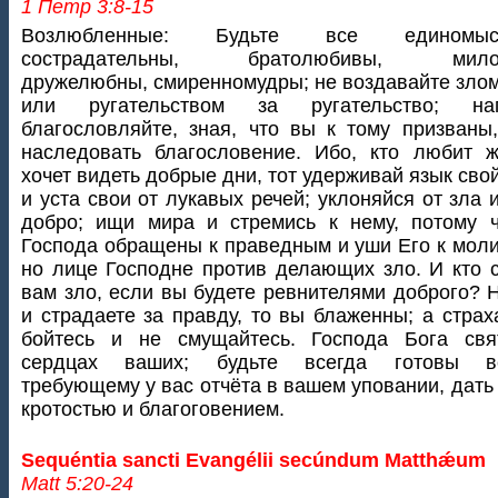
1 Петр 3:8-15
Возлюбленные: Будьте все единомысл
сострадательны, братолюбивы, милос
дружелюбны, смиренномудры; не воздавайте злом
или ругательством за ругательство; нап
благословляйте, зная, что вы к тому призваны
наследовать благословение. Ибо, кто любит 
хочет видеть добрые дни, тот удерживай язык свой
и уста свои от лукавых речей; уклоняйся от зла 
добро; ищи мира и стремись к нему, потому 
Господа обращены к праведным и уши Его к моли
но лице Господне против делающих зло. И кто 
вам зло, если вы будете ревнителями доброго? 
и страдаете за правду, то вы блаженны; а страх
бойтесь и не смущайтесь. Господа Бога свя
сердцах ваших; будьте всегда готовы вс
требующему у вас отчёта в вашем уповании, дать 
кротостью и благоговением.
Sequéntia sancti Evangélii secúndum Matthǽum
Matt 5:20-24