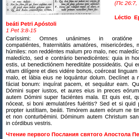
(Пс 26:7, 
Léctio E
beáti Petri Apóstoli
1 Pet 3:8-15
Caríssimi: Omnes unánimes in oratióne e
compatiéntes, fraternitátis amatóres, misericórdes, 
húmiles: non reddéntes malum pro malo, nec maledíc
maledícto, sed e contrário benedicéntes: quia in ho
estis, ut benedictiónem hereditáte possideátis. Qui e
vitam dilígere et dies vidére bonos, coérceat lingua
malo, et lábia eius ne loquántur dolum. Declínet a 
fáciat bonum: inquírat pacem, et sequátur eam. Qui
Dómini super iustos, et aures eius in preces eórum
autem Dómini super faciéntes mala. Et quis est, qu
nóceat, si boni æmulatóres fuéritis? Sed et si quid 
propter iustítiam, beáti. Timórem autem eórum ne tim
et non conturbémini. Dóminum autem Christum sanct
in córdibus vestris.
Чтение первого Послания святого Апостола П