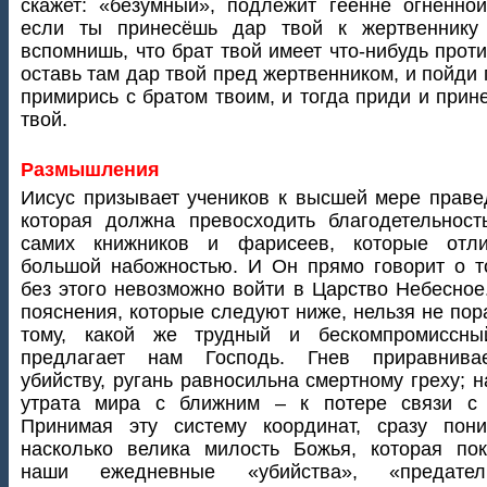
скажет: «безумный», подлежит геенне огненной
если ты принесёшь дар твой к жертвеннику
вспомнишь, что брат твой имеет что-нибудь проти
оставь там дар твой пред жертвенником, и пойди
примирись с братом твоим, и тогда приди и прин
твой.
Размышления
Иисус призывает учеников к высшей мере праве
которая должна превосходить благодетельнос
самих книжников и фарисеев, которые отли
большой набожностью. И Он прямо говорит о т
без этого невозможно войти в Царство Небесное
пояснения, которые следуют ниже, нельзя не пор
тому, какой же трудный и бескомпромиссны
предлагает нам Господь. Гнев приравнива
убийству, ругань равносильна смертному греху; н
утрата мира с ближним – к потере связи с 
Принимая эту систему координат, сразу пони
насколько велика милость Божья, которая по
наши ежедневные «убийства», «предатель