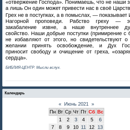
«отвержение Господа». Понимаешь, что не наши з
а лишь Он один может привести нас в своё Царств
Грех не в поступках, а в помыслах, — показывает 
Нагорной проповеди. Рабство греху — 
закабаление извне, а наше внутреннее ду
свойство. Наши добрые поступки (примирение с 
не избавляют от этого, но свидетельствуют 
желании принять освобождение, и Дух Гос
приносит свободу и очищение от греха, «озар
сердца».
БИБЛИЯ-ЦЕНТР. Мысли вслух.
Календарь
«
Июнь 2021
»
Пн
Вт
Ср
Чт
Пт
Сб
Вс
1
2
3
4
5
6
7
8
9
10
11
12
13