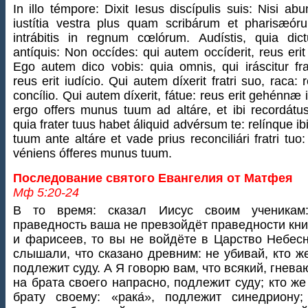
In illo témpore: Dixit Iesus discípulis suis: Nisi abu
iustítia vestra plus quam scribárum et pharisæór
intrábitis in regnum cœlórum. Audístis, quia dic
antíquis: Non occídes: qui autem occíderit, reus erit 
Ego autem dico vobis: quia omnis, qui iráscitur fra
reus erit iudício. Qui autem díxerit fratri suo, raca: r
concílio. Qui autem díxerit, fátue: reus erit gehénnæ i
ergo offers munus tuum ad altáre, et ibi recordátus
quia frater tuus habet áliquid advérsum te: relínque i
tuum ante altáre et vade prius reconciliári fratri tuo:
véniens ófferes munus tuum.
Последование святого Евангелия от Матфея
Мф 5:20-24
В то время: сказал Иисус своим ученикам
праведность ваша не превзойдёт праведности кн
и фарисеев, то вы не войдёте в Царство Небес
слышали, что сказано древним: не убивай, кто же
подлежит суду. А Я говорю вам, что всякий, гнев
на брата своего напрасно, подлежит суду; кто же
брату своему: «рака́», подлежит синедриону