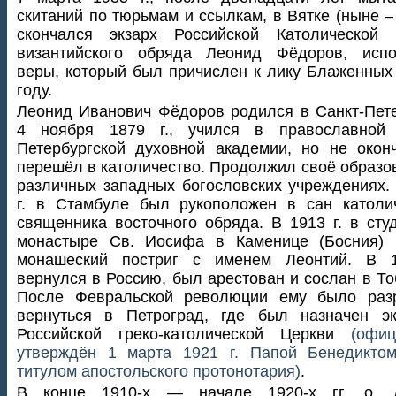
скитаний по тюрьмам и ссылкам, в Вятке (ныне –
скончался экзарх Российской Католической 
византийского обряда Леонид Фёдоров, испо
веры, который был причислен к лику Блаженных
году.
Леонид Иванович Фёдоров родился в Санкт-Пет
4 ноября 1879 г., учился в православной 
Петербургской духовной академии, но не окон
перешёл в католичество. Продолжил своё образо
различных западных богословских учреждениях.
г. в Стамбуле был рукоположен в сан католи
священника восточного обряда. В 1913 г. в сту
монастыре Св. Иосифа в Каменице (Босния) 
монашеский постриг с именем Леонтий. В 1
вернулся в Россию, был арестован и сослан в То
После Февральской революции ему было раз
вернуться в Петроград, где был назначен эк
Российской греко-католической Церкви
(офиц
утверждён 1 марта 1921 г. Папой Бенедикто
титулом апостольского протонотария)
.
В конце 1910-х — начале 1920-х гг. о. 