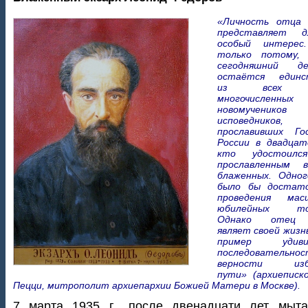
«Личность отца 
представляет 
особый интере
только потому,
сегодняшний д
остаётся единс
из всех в
многочисленных
новомучени
исповедников,
прославивших Го
России в двадцат
кто удостоилс
прославленным 
блаженных. Одно
было бы достато
проведения мас
юбилейных тор
Однако отец 
являет своей жизн
пример удивит
последователь
верности избр
пути» (архиеписк
Пецци, митрополит архиепархии Божией Матери в Москве).
7 марта 1935 г., после двенадцати лет мыта