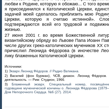
любви к Родине, которую я обожаю... С того време
я присоединился к Католической Церкви, единс
задачей моей сделалось приблизить мою Родин
Церкви, которую я считаю истинной». Сло
подтверждаются всей его трудовой и подвижн
жизнью.
27 июня 2001 г. во время Божественной литу
византийскому обряду во Львове Папа Иоанн Паве
числе других греко-католических мучеников XX ст
причислил Леонида Фёдорова (в иночестве Лео
лику блаженных Католической Церкви.
Источники:
1)
Экзарх Леонид Фёдоров. // Радио Ватикана.
2) Василий (фон Бурман), ЧСВ, диакон. Леонид Фёдоров.
деятельность. — Рим: Студион, 1966.
3)
Блаженный экзарх. Специальный номер, посвящённ
годовщине мученической кончины о. Леонида Фёдорова (1879—
Дом Непорочного Сердца. №6 (27). 2014.