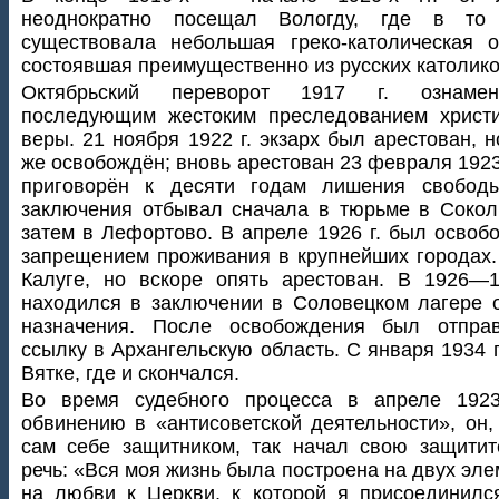
неоднократно посещал Вологду, где в то
существовала небольшая греко-католическая 
состоявшая преимущественно из русских католико
Октябрьский переворот 1917 г. ознамен
последующим жестоким преследованием христи
веры. 21 ноября 1922 г. экзарх был арестован, н
же освобождён; вновь арестован 23 февраля 1923
приговорён к десяти годам лишения свободы
заключения отбывал сначала в тюрьме в Сокол
затем в Лефортово. В апреле 1926 г. был освоб
запрещением проживания в крупнейших городах
Калуге, но вскоре опять арестован. В 1926—1
находился в заключении в Соловецком лагере 
назначения. После освобождения был отпра
ссылку в Архангельскую область. С января 1934 г
Вятке, где и скончался.
Во время судебного процесса в апреле 1923
обвинению в «антисоветской деятельности», он,
сам себе защитником, так начал свою защити
речь: «Вся моя жизнь была построена на двух эле
на любви к Церкви, к которой я присоединилс